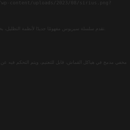
/wp-content/uploads/2023/08/sirius.png?
                              

تقدم سلسلة سيريوس مفهومًا جديدًا لأنظمة التظليل، بخطوطها الناعمة وتصميمها العصري وهيكلها القوي، مما يوفر حلاً رائعًا لإضفاء عامل إبهار مؤكد سواء كهيكل قائم بذاته أو مثبت على الحائط.