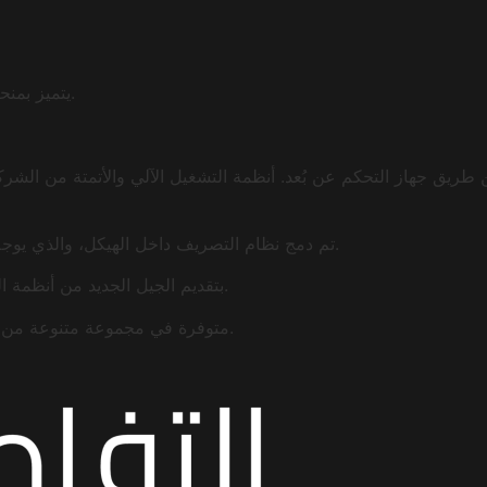
يتميز بمنحنيات في جميع الأماكن الصحيحة، مع تصميمه الرشيق ولمساته الأنيقة.
تم دمج نظام التصريف داخل الهيكل، والذي يوجه الماء عبر المزراب إلى الأعمدة الأمامية، ثم خارج المكان الخاص بك.
تفخر CONREQ بتقديم الجيل الجديد من أنظمة البرجولا. مع التصميم الذكي والميزات الذكية الإضافية.
مجموعة واسعة من أقمشة Sioen وSerge Ferrari متوفرة في مجموعة متنوعة من الألوان والأنسجة.