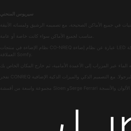
سيريوس المنحني
مناسب لجميع الأماكن سواء كانت خاصة أو عامة.
نظام الإضاءة في منتجات CO-NREQ عبارة عن نظام إضاءة LED مخفي مدمج في هياكل القماش، قابل للتعتيم، ويتم التحكم به عن طريق جهاز التحكم عن بُعد. أنظمة التشغيل الآلي والأتمتة من الشركة
العملاقة Somfy.