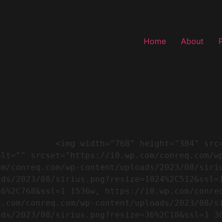
Home
About
"https://conreq.com/wp-
alt="" srcset="https://i0.wp.com/conreq.com/w
m/conreq.com/wp-content/uploads/2023/08/siriu
ads/2023/08/sirius.png?resize=1024%2C512&ssl=
36%2C768&ssl=1 1536w, https://i0.wp.com/conre
.com/conreq.com/wp-content/uploads/2023/08/si
ads/2023/08/sirius.png?resize=36%2C18&ssl=1 3