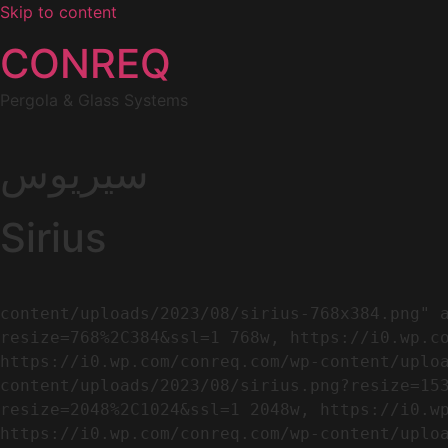
Skip to content
CONREQ
Pergola & Glass Systems
سيريوس
Sirius
                                                        <img width="768" height="384" src=
content/uploads/2023/08/sirius-768x384.png" 
resize=768%2C384&ssl=1 768w, https://i0.wp.co
https://i0.wp.com/conreq.com/wp-content/uplo
content/uploads/2023/08/sirius.png?resize=15
resize=2048%2C1024&ssl=1 2048w, https://i0.wp
https://i0.wp.com/conreq.com/wp-content/uplo