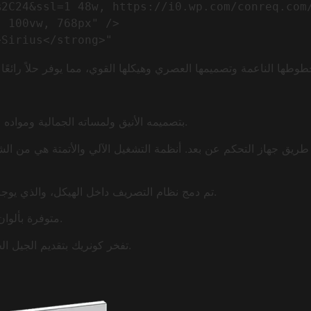
%2C24&ssl=1 48w, https://i0.wp.com/conreq.com
 100vw, 768px" />                            
بتصميمه الأنيق ولمساته الجمالية ومواده الفاخرة، لن يكون مجرد مظلة لمكانك، بل سيخلق مكانًا جميلاً لراحتك.
تم دمج نظام التصريف داخل الهيكل، والذي يوجه الماء عبر المزراب إلى الأعمدة الأمامية، ثم خارج المكان الخاص بك.
مجموعة واسعة من أقمشة Sioen وSerge Ferrari متوفرة بألوان وأنسجة متنوعة.
تفخر كونريك بتقديم الجيل الجديد من أنظمة البرجولا، مع التصميم الذكي والميزات الذكية الإضافية.