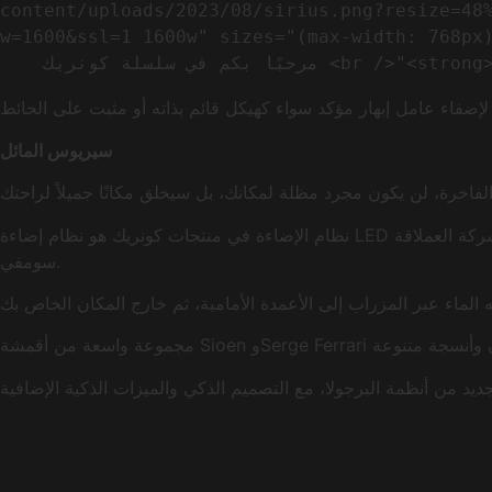
content/uploads/2023/08/sirius.png?resize=48
w=1600&ssl=1 1600w" sizes="(max-width: 768px)
سيريوس المائل
نظام الإضاءة في منتجات كونريك هو نظام إضاءة LED مخفي مدمج في هياكل القماش، قابل للتعتيم، ويتم التحكم فيه عن طريق جهاز التحكم عن بعد. أنظمة التشغيل الآلي والأتمتة هي من الشركة العملاقة
سومفي.